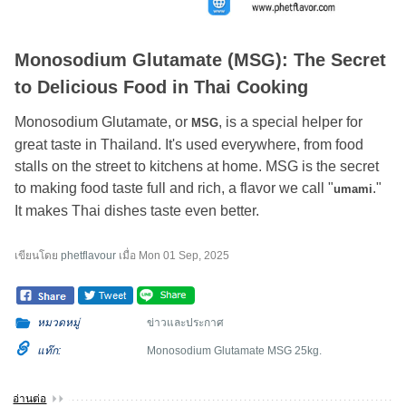
Monosodium Glutamate (MSG): The Secret
to Delicious Food in Thai Cooking
Monosodium Glutamate, or
, is a special helper for
MSG
great taste in Thailand. It's used everywhere, from food
stalls on the street to kitchens at home. MSG is the secret
to making food taste full and rich, a flavor we call "
."
umami
It makes Thai dishes taste even better.
เขียนโดย
phetflavour
เมื่อ
Mon 01 Sep, 2025
หมวดหมู่
ข่าวและประกาศ
แท๊ก:
Monosodium Glutamate MSG 25kg.
อ่านต่อ