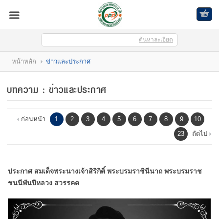
ค้นหาละเอียด
เข้าสู่ระบบ
สมัครสมาชิก
หน้าหลัก
ข่าวและประกาศ
สินค้าที่สนใจ
( 0 )
บทความ : ข่าวและประกาศ
หน้าหลัก
สินค้า
ก่อนหน้า
1
2
3
4
5
6
7
8
9
10
..
23
ถัดไป
บัญชีผู้ใช้
ติดต่อเรา
ประกาศ สมเด็จพระนางเจ้าสิริกิติ์ พระบรมราชินีนาถ พระบรมราช
ขั้นตอนการสั่งซื้อ
ชนนีพันปีหลวง สวรรคต
แจ้งชำระเงิน
บล็อก