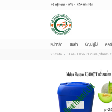
เข้าสู่ระบบ
- หรือ -
สมัครสมาชิก
เข้าสู่
ระบบ
- หรือ -
สมัคร
สมาชิก
หน้าหลัก
สินค้า
บัญชีผู้ใช้
ติดต
สินค้าที่สนใจ
( 0 )
หน้าหลัก
31.กลุ่ม Flavour Liquid (กลิ่นผสม
หน้าหลัก
สินค้า
บัญชีผู้ใช้
ติดต่อเรา
ขั้นตอนการสั่งซื้อ
แจ้งชำระเงิน
บล็อก