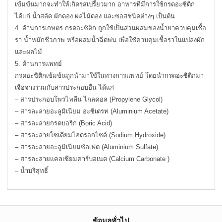
เข้มข้นมากจะทำให้เกิดรสเปรี้ยวมาก อาหารที่มีการใช้กรดอะซิติก
ได้แก่ น้ำสลัด ผักดอง ผลไม้ดอง และซอสชนิดต่างๆ เป็นต้น
4. ด้านการเกษตร กรดอะซิติก ถูกใช้เป็นส่วนผสมของน้ำยาควบคุมเชื้อ
รา น้ำหมักชีวภาพ หรือผสมน้ำฉีดพ่น เพื่อใช้ควบคุมเชื้อราในแปลงผัก
และผลไม้
5. ด้านการแพทย์
กรดอะซิติกเข้มข้นถูกนำมาใช้ในทางการแพทย์ โดยนำกรดอะซิติกมา
เจือจางร่วมกับสารประกอบอื่น ได้แก่
– สารประกอบโพรไพลีน ไกลคอล (Propylene Glycol)
– สารละลายอะลูมิเนียม อะซิเตรท (Aluminium Acetate)
– สารละลายกรดบอริก (Boric Acid)
– สารละลายโซเดียมไฮดรอกไซด์ (Sodium Hydroxide)
– สารละลายอะลูมิเนียมซัลเฟต (Aluminium Sulfate)
– สารละลายแคลเซียมคาร์บอเนต (Calcium Carbonate )
– น้ำบริสุทธิ์
ข้อมูลทั่วไป